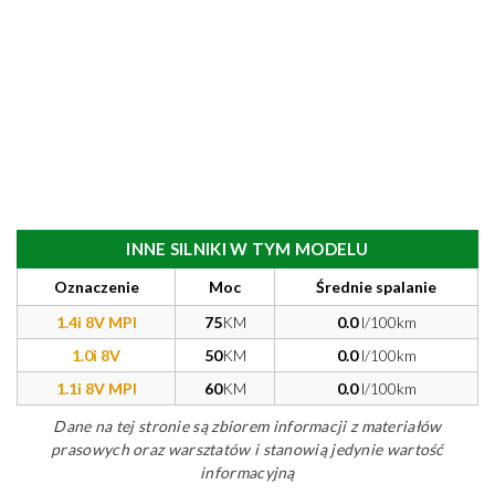
INNE SILNIKI W TYM MODELU
Oznaczenie
Moc
Średnie spalanie
1.4i 8V MPI
75
KM
0.0
l/100km
1.0i 8V
50
KM
0.0
l/100km
1.1i 8V MPI
60
KM
0.0
l/100km
Dane na tej stronie są zbiorem informacji z materiałów
prasowych oraz warsztatów i stanowią jedynie wartość
informacyjną