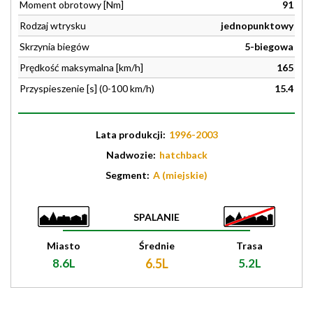
Moment obrotowy [Nm]
91
Rodzaj wtrysku
jednopunktowy
Skrzynia biegów
5-biegowa
Prędkość maksymalna [km/h]
165
Przyspieszenie [s] (0-100 km/h)
15.4
Lata produkcji:
1996-2003
Nadwozie:
hatchback
Segment:
A (miejskie)
SPALANIE
Miasto
Średnie
Trasa
8.6L
6.5L
5.2L