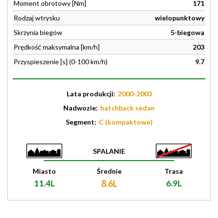
Moment obrotowy [Nm]
171
Rodzaj wtrysku
wielopunktowy
Skrzynia biegów
5-biegowa
Prędkość maksymalna [km/h]
203
Przyspieszenie [s] (0-100 km/h)
9.7
Lata produkcji:
2000-2003
Nadwozie:
hatchback sedan
Segment:
C (kompaktowe)
SPALANIE
Miasto
Średnie
Trasa
11.4L
8.6L
6.9L