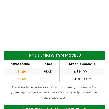
INNE SILNIKI W TYM MODELU
Oznaczenie
Moc
Średnie spalanie
1.6 16V
98
KM
6.5
l/100km
1.3 16V
0.0
l/100km
Dane na tej stronie są zbiorem informacji z materiałów
prasowych oraz warsztatów i stanowią jedynie wartość
informacyjną
ŚREDNIA OCENA UŻYTKOWNIKÓW