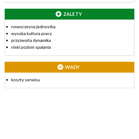
ZALETY
nowoczesna jednostka
wysoka kultura pracy
przyzwoita dynamika
niski poziom spalania
WADY
koszty serwisu