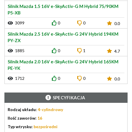
Silnik Mazda 1.5 16V e-SkyActiv-G M Hybrid 75/90KM
P5-XB
3099
0
0
0.0
Silnik Mazda 2.5 16V e-SkyActiv-G 24V Hybrid 194KM
PY-ZX
1885
0
1
4.7
Silnik Mazda 2.0 16V e-SkyActiv-G 24V Hybrid 165KM
PE-YK
1712
0
0
0.0
SPECYFIKACJA
Rodzaj układu:
4-cylindrowy
Ilość zaworów:
16
Typ wtrysku:
bezpośredni