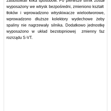
zastosowali kilka sposobów. Po pierwsze silnik został
wyposażony we wtrysk bezpośredni, zmieniono kształt
tłoków i wprowadzono wtryskiwacze wielootworowe,
wprowadzono dłuższe kolektory wydechowe żeby
spaliny nie nagrzewały silnika. Dodatkowo jednostkę
wyposażono w układ bezstopniowej zmienny faz
rozrządu S-VT.