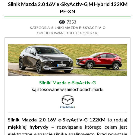
Silnik Mazda 2.0 16V e-SkyActiv-G M Hybrid 122KM
PE-XN
7353
KATEGORIA:
SILNIKI MAZDA E-SKYACTIV-G
OPUBLIKOWANE 10 LUTEGO 2021 R.
Silniki Mazda e-SkyActiv-G
są stosowane w samochodach marki
Silnik Mazda 2.0 16V e-SkyActiv-G 122KM
to rodzaj
miękkiej hybrydy –
rozwiązanie którego celem jest
elektryczne wsparcie silnika spalinowego. Prąd powstaje