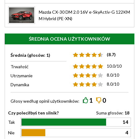
Mazda CX-30 DM 2.0 16V e-SkyActiv-G 122KM
M Hybrid (PE-XN)
ŚREDNIA OCENA UŻYTKOWNIKÓW
(8.7)
Średnia (głosów: 1)
10.0/10
Trwałość
8.0/10
Utrzymanie
8.0/10
Dynamika
1
0
Głosy według
opinii
użytkowników:
Czy poleciłbyś ten silnik?
Suma głosów:
18
14
Tak
4
Nie