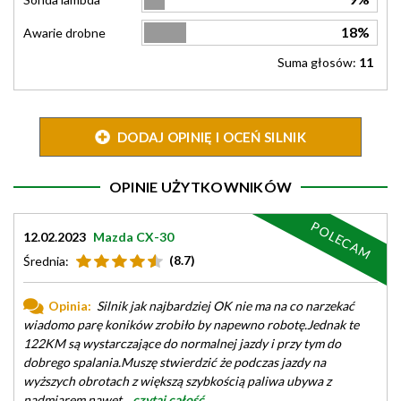
18%
Awarie drobne
Suma głosów:
11
DODAJ OPINIĘ I OCEŃ SILNIK
OPINIE UŻYTKOWNIKÓW
POLECAM
12.02.2023
Mazda CX-30
(8.7)
Średnia:
Opinia:
Silnik jak najbardziej OK nie ma na co narzekać
wiadomo parę koników zrobiło by napewno robotę.Jednak te
122KM są wystarczające do normalnej jazdy i przy tym do
dobrego spalania.Muszę stwierdzić że podczas jazdy na
wyższych obrotach z większą szybkością paliwa ubywa z
nadmiarem nawet
...czytaj całość