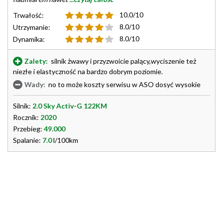
10.0/10
Trwałość:
8.0/10
Utrzymanie:
8.0/10
Dynamika:
Zalety:
silnik żwawy i przyzwoicie palący,wyciszenie też
niezłe i elastyczność na bardzo dobrym poziomie.
Wady:
no to może koszty serwisu w ASO dosyć wysokie
Silnik:
2.0 Sky Activ-G 122KM
Rocznik:
2020
Przebieg:
49.000
Spalanie:
7.0
l/100km