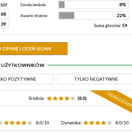
8%
Sonda lambda
107
68
22%
Awarie drobne
39
Suma głosów:
59
OPINIĘ I OCEŃ SILNIK
IE UŻYTKOWNIKÓW
LKO
POZYTYWNE
TYLKO
NEGATYWNE
ODRADZA
Średnia:
(8.0)
:
8.0/10
Dynamika:
8.0/10