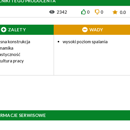
LNIKI TEGO PRODUCENTA
2342
0
0
0.0
ZALETY
WADY
sna konstrukcja
wysoki poziom spalania
ynamika
astyczność
ultura pracy
ORMACJE SERWISOWE