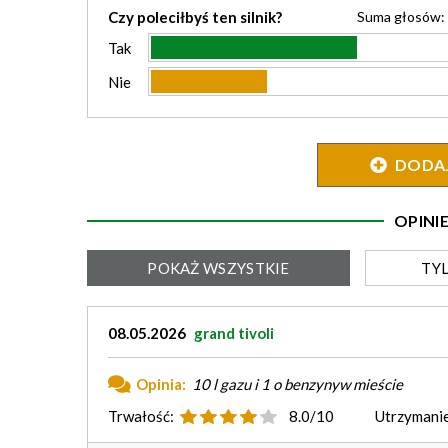
Czy poleciłbyś ten silnik?
Suma głosów:
Tak
Nie
DODAJ 
OPIN
POKAŻ
WSZYSTKIE
TY
08.05.2026
grand tivoli
Opinia:
10 l gazu i 1 o benzynyw mieście
Trwałość:
8.0/10
Utrzymanie