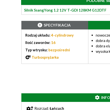
PODOBNE SI
Silnik SsangYong 1.2 12V T-GDI 128KM G12DTF
SPECYFIKACJA
Rodzaj układu:
4-cylindrowy
nowocze
dobra d
Ilość zaworów:
16
dobra el
Typ wtrysku:
bezpośredni
wysoka k
Turbosprężarka
INF
Rozrząd:
Łańcuch