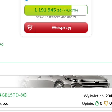
70
A4GB15TD-30)
234
Wyświetleń:
0
0
b.d.
e:
Opinie: