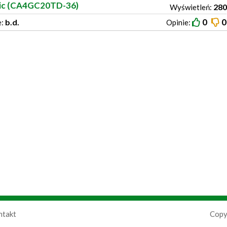
tic (CA4GC20TD-36)
280
Wyświetleń:
0
0
b.d.
e:
Opinie:
ntakt
Copy