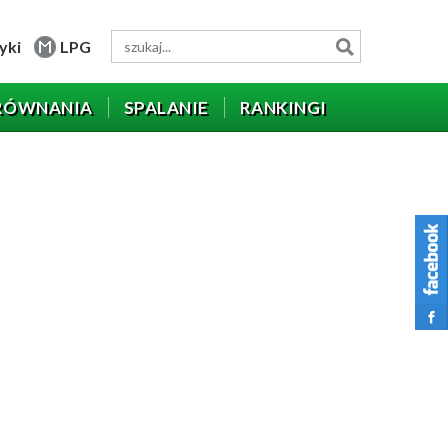
yki
LPG
RÓWNANIA
SPALANIE
RANKINGI