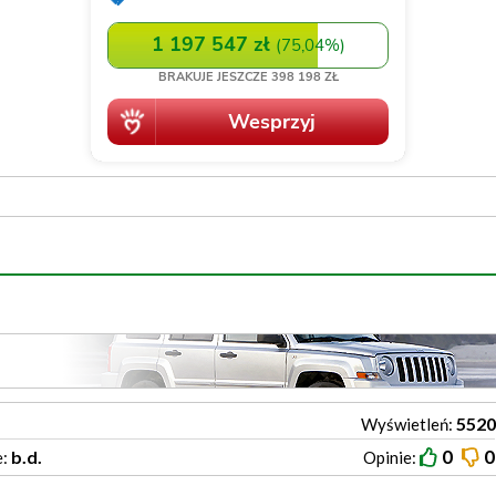
5520
Wyświetleń:
0
0
b.d.
e:
Opinie: