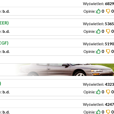
6829
Wyświetleń:
0
0
b.d.
e:
Opinie:
EER)
5365
Wyświetleń:
0
0
b.d.
e:
Opinie:
EGF)
5190
Wyświetleń:
0
0
b.d.
e:
Opinie:
)
4323
Wyświetleń:
0
0
b.d.
e:
Opinie:
4247
Wyświetleń:
0
0
b.d.
e:
Opinie: