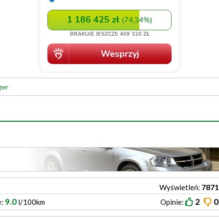
ger
7871
Wyświetleń:
9.0
2
0
e:
l/100km
Opinie: