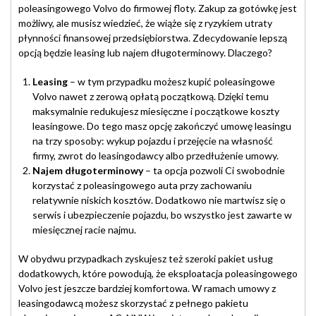
poleasingowego Volvo do firmowej floty. Zakup za gotówkę jest
możliwy, ale musisz wiedzieć, że wiąże się z ryzykiem utraty
płynności finansowej przedsiębiorstwa. Zdecydowanie lepszą
opcją będzie leasing lub najem długoterminowy. Dlaczego?
Leasing
– w tym przypadku możesz kupić poleasingowe
Volvo nawet z zerową opłatą początkową. Dzięki temu
maksymalnie redukujesz miesięczne i początkowe koszty
leasingowe. Do tego masz opcję zakończyć umowę leasingu
na trzy sposoby: wykup pojazdu i przejęcie na własność
firmy, zwrot do leasingodawcy albo przedłużenie umowy.
Najem długoterminowy
– ta opcja pozwoli Ci swobodnie
korzystać z poleasingowego auta przy zachowaniu
relatywnie niskich kosztów. Dodatkowo nie martwisz się o
serwis i ubezpieczenie pojazdu, bo wszystko jest zawarte w
miesięcznej racie najmu.
W obydwu przypadkach zyskujesz też szeroki pakiet usług
dodatkowych, które powodują, że eksploatacja poleasingowego
Volvo jest jeszcze bardziej komfortowa. W ramach umowy z
leasingodawcą możesz skorzystać z pełnego pakietu